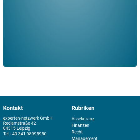
ble
Klau
Schm
der 
Kontakt
Rubriken
experten-netzwerk GmbH
Assekuranz
Reclamstraße 42
Finanzen
04315 Leipzig
Recht
+49 341 98995950
Management