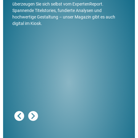
überzeugen Sie sich selbst vom ExpertenReport.
Spannende Titelstories, fundierte Analysen und
hochwertige Gestaltung – unser Magazin gibt es auch
digital im Kiosk.
Ausg
"De
Her