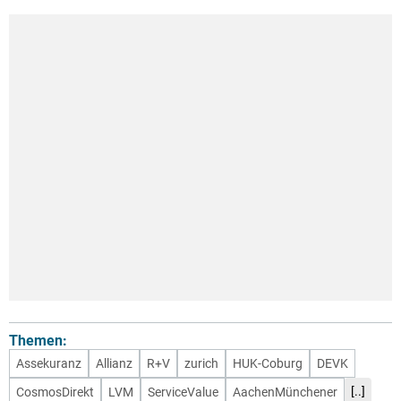
Themen:
Assekuranz
Allianz
R+V
zurich
HUK-Coburg
DEVK
[..]
CosmosDirekt
LVM
ServiceValue
AachenMünchener