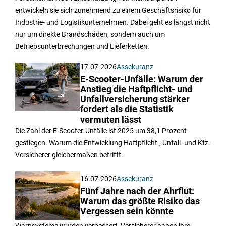
entwickeln sie sich zunehmend zu einem Geschäftsrisiko für
Industrie- und Logistikunternehmen. Dabei geht es längst nicht
nur um direkte Brandschäden, sondern auch um
Betriebsunterbrechungen und Lieferketten.
17.07.2026
Assekuranz
E-Scooter-Unfälle: Warum der
Anstieg die Haftpflicht- und
Unfallversicherung stärker
fordert als die Statistik
vermuten lässt
Die Zahl der E-Scooter-Unfälle ist 2025 um 38,1 Prozent
gestiegen. Warum die Entwicklung Haftpflicht-, Unfall- und Kfz-
Versicherer gleichermaßen betrifft.
16.07.2026
Assekuranz
Fünf Jahre nach der Ahrflut:
Warum das größte Risiko das
Vergessen sein könnte
Warnsysteme wurden verbessert, Versicherer haben ihre