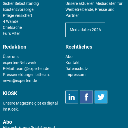
Sicher Selbstständig
Unsere aktuellen Mediadaten für
Existenz­vorsorge
Werbetreibende, Presse und
Pflege versichert
Partner
4 Wände
Chefsache
Mediadaten 2026
Fürs Alter
Redaktion
Rechtliches
Über uns
Abo
experten-Netzwerk
Kontakt
E-Mail:
team@experten.de
Datenschutz
Pressemeldungen bitte an:
Impressum
news@experten.de
KIOSK
Unsere Magazine gibt es digital
im
Kiosk
.
Abo
Hier geht's zum Print Abo und