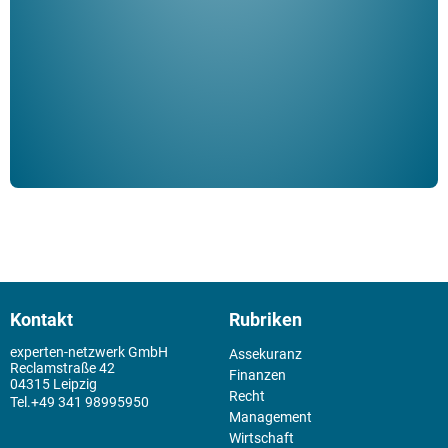
Klau
Schm
der 
Kontakt
Rubriken
experten-netzwerk GmbH
Assekuranz
Reclamstraße 42
Finanzen
04315 Leipzig
Recht
+49 341 98995950
Management
Wirtschaft