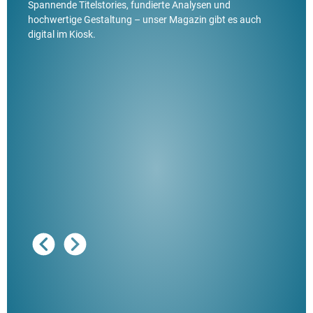
Spannende Titelstories, fundierte Analysen und
hochwertige Gestaltung – unser Magazin gibt es auch
digital im Kiosk.
Ausg
"De
Her
ble