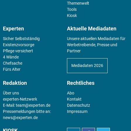
Themenwelt
Tools
Kiosk
Experten
Aktuelle Mediadaten
Sicher Selbstständig
Unsere aktuellen Mediadaten für
Existenz­vorsorge
Werbetreibende, Presse und
Pflege versichert
Partner
4 Wände
Chefsache
Mediadaten 2026
Fürs Alter
Redaktion
Rechtliches
Über uns
Abo
experten-Netzwerk
Kontakt
E-Mail:
team@experten.de
Datenschutz
Pressemeldungen bitte an:
Impressum
news@experten.de
KIOSK