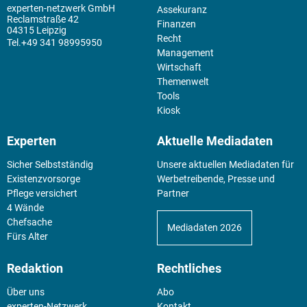
experten-netzwerk GmbH
Assekuranz
Reclamstraße 42
Finanzen
04315 Leipzig
Recht
+49 341 98995950
Management
Wirtschaft
Themenwelt
Tools
Kiosk
Experten
Aktuelle Mediadaten
Sicher Selbstständig
Unsere aktuellen Mediadaten für
Existenz­vorsorge
Werbetreibende, Presse und
Pflege versichert
Partner
4 Wände
Chefsache
Mediadaten 2026
Fürs Alter
Redaktion
Rechtliches
Über uns
Abo
experten-Netzwerk
Kontakt