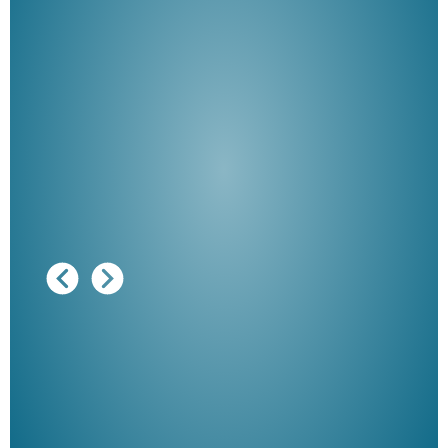
Ausg
"De
Her
ble
Klau
Schm
der 