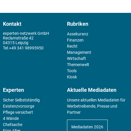
Kontakt
Rubriken
experten-netzwerk GmbH
Assekuranz
Reclamstraße 42
Finanzen
04315 Leipzig
Recht
+49 341 98995950
Management
Wirtschaft
Themenwelt
Tools
Kiosk
Experten
Aktuelle Mediadaten
Sicher Selbstständig
Unsere aktuellen Mediadaten für
Existenz­vorsorge
Werbetreibende, Presse und
Pflege versichert
Partner
4 Wände
Chefsache
Mediadaten 2026
Fürs Alter