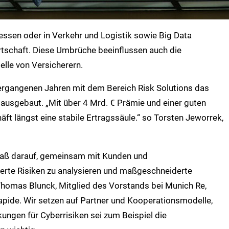
essen oder in Verkehr und Logistik sowie Big Data
rtschaft. Diese Umbrüche beeinflussen auch die
lle von Versicherern.
vergangenen Jahren mit dem Bereich Risk Solutions das
usgebaut. „Mit über 4 Mrd. € Prämie und einer guten
t längst eine stabile Ertragssäule.“ so Torsten Jeworrek,
Maß darauf, gemeinsam mit Kunden und
erte Risiken zu analysieren und maßgeschneiderte
Thomas Blunck, Mitglied des Vorstands bei Munich Re,
apide. Wir setzen auf Partner und Kooperationsmodelle,
kungen für Cyberrisiken sei zum Beispiel die