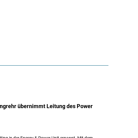
Langrehr übernimmt Leitung des Power
ing in der Energy & Power Unit ernannt. Mit dem