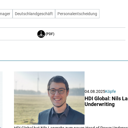
nager
Deutschlandgeschäft
Personalentscheidung
(PDF)
04.08.2025
Köpfe
HDI Global: Nils 
Underwriting
HDI Global hat Nils Langrehr zum neuen Head of Power Underwrit