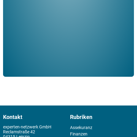
"De
Her
ble
Klau
Schm
der 
Kontakt
Rubriken
experten-netzwerk GmbH
Assekuranz
Reclamstraße 42
Finanzen
04315 Leipzig