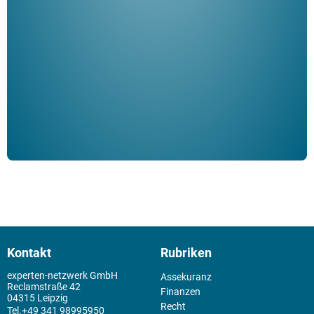
Her
ble
Klau
Schm
der 
Kontakt
Rubriken
experten-netzwerk GmbH
Assekuranz
Reclamstraße 42
Finanzen
04315 Leipzig
Recht
+49 341 98995950