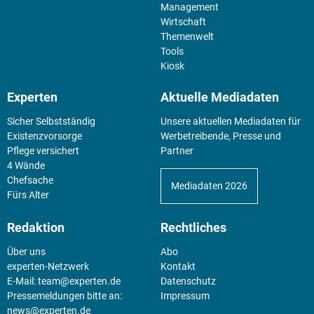
Management
Wirtschaft
Themenwelt
Tools
Kiosk
Experten
Aktuelle Mediadaten
Sicher Selbstständig
Unsere aktuellen Mediadaten für
Existenz­vorsorge
Werbetreibende, Presse und
Pflege versichert
Partner
4 Wände
Chefsache
Mediadaten 2026
Fürs Alter
Redaktion
Rechtliches
Über uns
Abo
experten-Netzwerk
Kontakt
E-Mail:
team@experten.de
Datenschutz
Pressemeldungen bitte an:
Impressum
news@experten.de