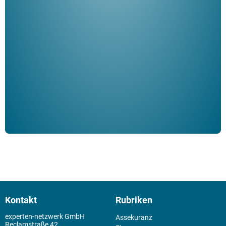
"De
Her
ble
Klau
Schm
der 
Kontakt
Rubriken
experten-netzwerk GmbH
Assekuranz
Reclamstraße 42