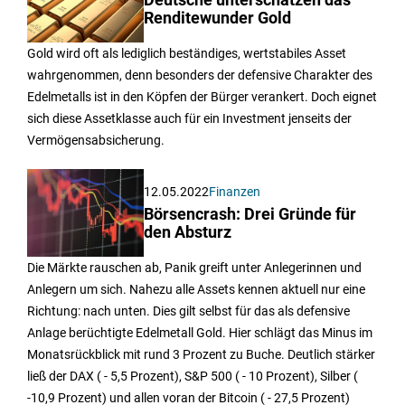
Deutsche unterschätzen das
Renditewunder Gold
Gold wird oft als lediglich beständiges, wertstabiles Asset
wahrgenommen, denn besonders der defensive Charakter des
Edelmetalls ist in den Köpfen der Bürger verankert. Doch eignet
sich diese Assetklasse auch für ein Investment jenseits der
Vermögensabsicherung.
12.05.2022
Finanzen
Börsencrash: Drei Gründe für
den Absturz
Die Märkte rauschen ab, Panik greift unter Anlegerinnen und
Anlegern um sich. Nahezu alle Assets kennen aktuell nur eine
Richtung: nach unten. Dies gilt selbst für das als defensive
Anlage berüchtigte Edelmetall Gold. Hier schlägt das Minus im
Monatsrückblick mit rund 3 Prozent zu Buche. Deutlich stärker
ließ der DAX ( - 5,5 Prozent), S&P 500 ( - 10 Prozent), Silber (
-10,9 Prozent) und allen voran der Bitcoin ( - 27,5 Prozent)