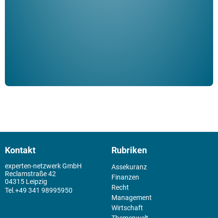
Klau
Schm
der 
Kontakt
Rubriken
experten-netzwerk GmbH
Assekuranz
Reclamstraße 42
Finanzen
04315 Leipzig
Recht
+49 341 98995950
Management
Wirtschaft