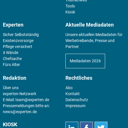
Themenwelt
Tools
Kiosk
Experten
Aktuelle Mediadaten
Sicher Selbstständig
Unsere aktuellen Mediadaten für
Existenz­vorsorge
Werbetreibende, Presse und
Pflege versichert
Partner
4 Wände
Chefsache
Mediadaten 2026
Fürs Alter
Redaktion
Rechtliches
Über uns
Abo
experten-Netzwerk
Kontakt
E-Mail:
team@experten.de
Datenschutz
Pressemeldungen bitte an:
Impressum
news@experten.de
KIOSK