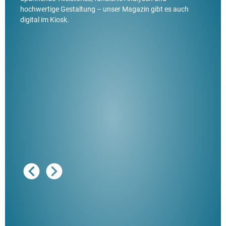
hochwertige Gestaltung – unser Magazin gibt es auch
digital im Kiosk.
Ausg
"De
Her
ble