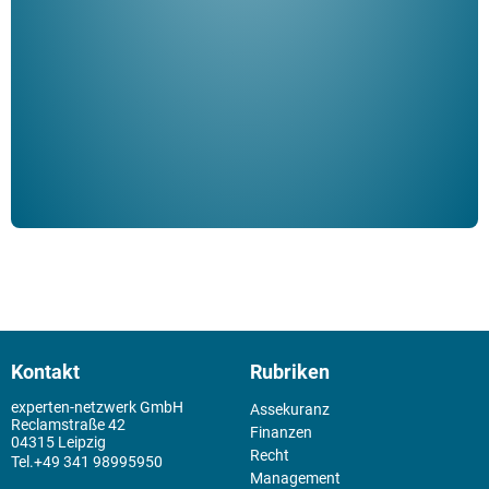
ble
Klau
Schm
der 
Kontakt
Rubriken
experten-netzwerk GmbH
Assekuranz
Reclamstraße 42
Finanzen
04315 Leipzig
Recht
+49 341 98995950
Management