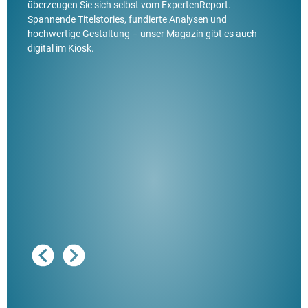
überzeugen Sie sich selbst vom ExpertenReport.
Spannende Titelstories, fundierte Analysen und
hochwertige Gestaltung – unser Magazin gibt es auch
digital im Kiosk.
Ausg
"De
Her