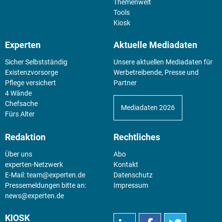
Themenwelt
Tools
Kiosk
Experten
Aktuelle Mediadaten
Sicher Selbstständig
Unsere aktuellen Mediadaten für
Existenz­vorsorge
Werbetreibende, Presse und
Pflege versichert
Partner
4 Wände
Chefsache
Mediadaten 2026
Fürs Alter
Redaktion
Rechtliches
Über uns
Abo
experten-Netzwerk
Kontakt
E-Mail:
team@experten.de
Datenschutz
Pressemeldungen bitte an:
Impressum
news@experten.de
KIOSK