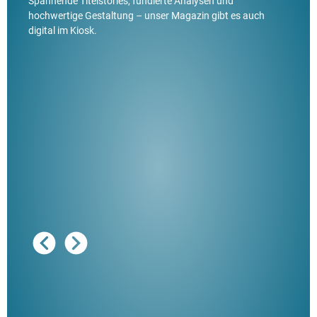
Spannende Titelstories, fundierte Analysen und
hochwertige Gestaltung – unser Magazin gibt es auch
digital im Kiosk.
Ausg
"De
Her
ble