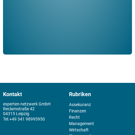
Klau
Schm
der 
Kontakt
Rubriken
experten-netzwerk GmbH
Assekuranz
Reclamstraße 42
Finanzen
04315 Leipzig
Recht
+49 341 98995950
Management
Wirtschaft