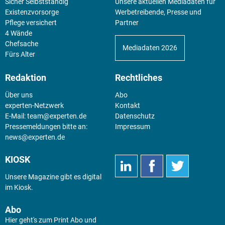
Sicher Selbstständig
Unsere aktuellen Mediadaten für
Existenz­vorsorge
Werbetreibende, Presse und
Pflege versichert
Partner
4 Wände
Chefsache
Mediadaten 2026
Fürs Alter
Redaktion
Rechtliches
Über uns
Abo
experten-Netzwerk
Kontakt
E-Mail:
team@experten.de
Datenschutz
Pressemeldungen bitte an:
Impressum
news@experten.de
KIOSK
Unsere Magazine gibt es digital
im
Kiosk
.
Abo
Hier geht's zum Print Abo und