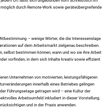
n jedem Ort lässt sich ungebunden vom Schreibtisch im
– möglich durch Remote-Work sowie geräteübergreifende
 Mitbestimmung – wenige Wörter, die die Interessenslage
erationen auf dem Arbeitsmarkt zielgenau beschreiben.
 selbst bestimmen können, wann und wo sie ihre Arbeit
er vorfinden, in dem sich Inhalte kreativ sowie effizient
itieren Unternehmen von motivierten, leistungsfähigeren
kturveränderungen innerhalb eines Betriebes gelingen
n der Führungsetage getragen wird – eine Kultur der
pektvolles Arbeitsumfeld inkludiert in dieser Vorstellung.
erücksichtigen und in der Praxis anwenden.