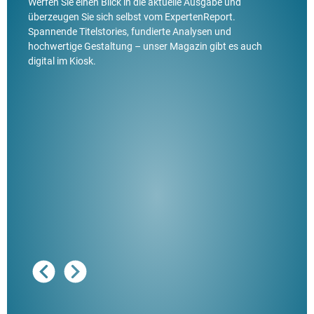
Werfen Sie einen Blick in die aktuelle Ausgabe und
überzeugen Sie sich selbst vom ExpertenReport.
Spannende Titelstories, fundierte Analysen und
hochwertige Gestaltung – unser Magazin gibt es auch
digital im Kiosk.
Ausg
"De
Her