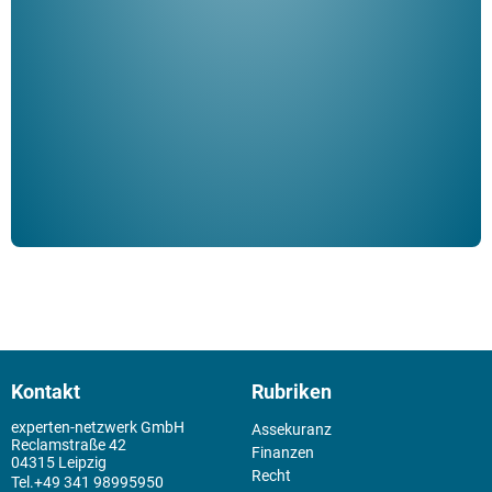
ble
Klau
Schm
der 
Kontakt
Rubriken
experten-netzwerk GmbH
Assekuranz
Reclamstraße 42
Finanzen
04315 Leipzig
Recht
+49 341 98995950