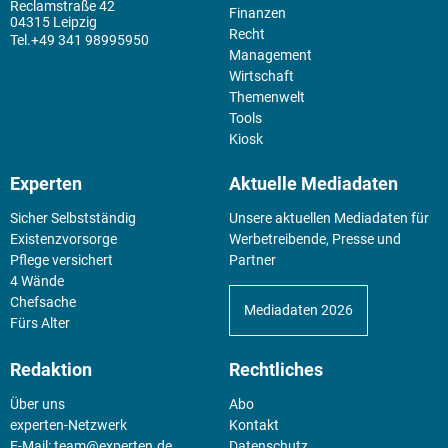
Reclamstraße 42
Finanzen
04315 Leipzig
Recht
+49 341 98995950
Management
Wirtschaft
Themenwelt
Tools
Kiosk
Experten
Aktuelle Mediadaten
Sicher Selbstständig
Unsere aktuellen Mediadaten für
Existenz­vorsorge
Werbetreibende, Presse und
Pflege versichert
Partner
4 Wände
Chefsache
Mediadaten 2026
Fürs Alter
Redaktion
Rechtliches
Über uns
Abo
experten-Netzwerk
Kontakt
E-Mail:
team@experten.de
Datenschutz