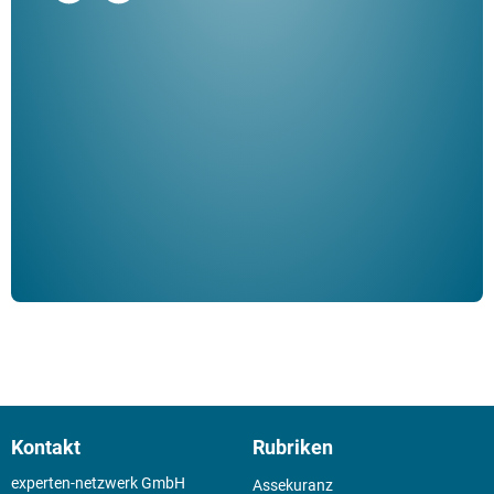
"De
Her
ble
Klau
Schm
der 
Kontakt
Rubriken
experten-netzwerk GmbH
Assekuranz