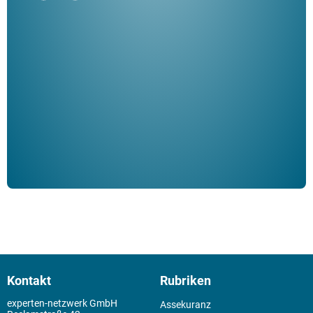
"De
Her
ble
Klau
Schm
der 
Kontakt
Rubriken
experten-netzwerk GmbH
Assekuranz