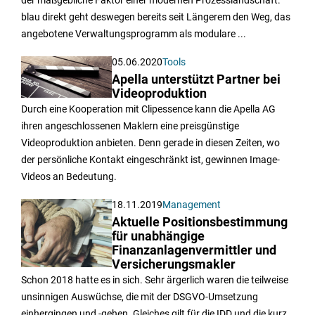
der maßgebliche Faktor einer modernen Prozesslandschaft.
blau direkt geht deswegen bereits seit Längerem den Weg, das
angebotene Verwaltungsprogramm als modulare ...
05.06.2020
Tools
Apella unterstützt Partner bei
Videoproduktion
Durch eine Kooperation mit Clipessence kann die Apella AG
ihren angeschlossenen Maklern eine preisgünstige
Videoproduktion anbieten. Denn gerade in diesen Zeiten, wo
der persönliche Kontakt eingeschränkt ist, gewinnen Image-
Videos an Bedeutung.
18.11.2019
Management
Aktuelle Positionsbestimmung
für unabhängige
Finanzanlagenvermittler und
Versicherungsmakler
Schon 2018 hatte es in sich. Sehr ärgerlich waren die teilweise
unsinnigen Auswüchse, die mit der DSGVO-Umsetzung
einhergingen und -gehen. Gleiches gilt für die IDD und die kurz