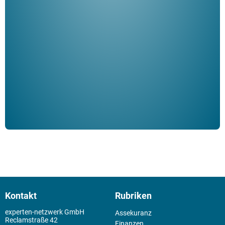
"De
Her
ble
Klau
Schm
der 
Kontakt
Rubriken
experten-netzwerk GmbH
Assekuranz
Reclamstraße 42
Finanzen