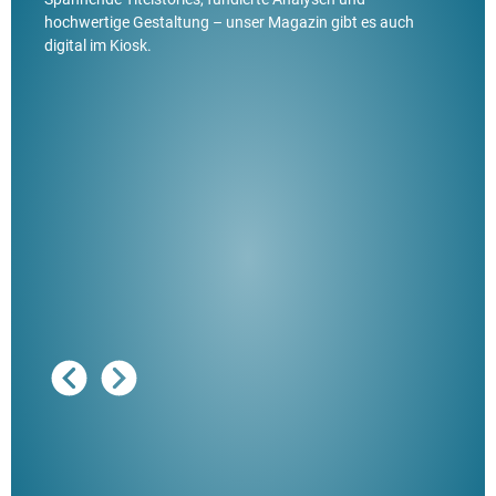
hochwertige Gestaltung – unser Magazin gibt es auch
digital im Kiosk.
Ausg
"De
Her
ble