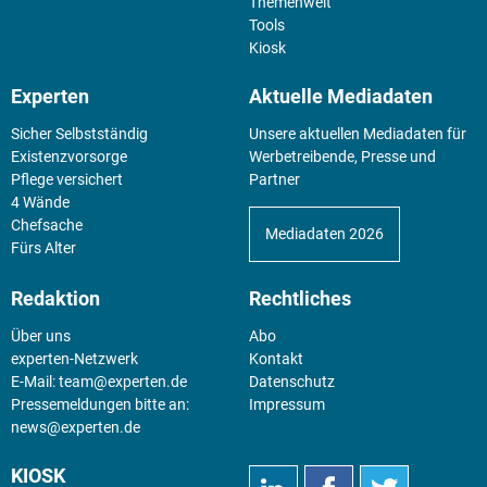
Themenwelt
Tools
Kiosk
Experten
Aktuelle Mediadaten
Sicher Selbstständig
Unsere aktuellen Mediadaten für
Existenz­vorsorge
Werbetreibende, Presse und
Pflege versichert
Partner
4 Wände
Chefsache
Mediadaten 2026
Fürs Alter
Redaktion
Rechtliches
Über uns
Abo
experten-Netzwerk
Kontakt
E-Mail:
team@experten.de
Datenschutz
Pressemeldungen bitte an:
Impressum
news@experten.de
KIOSK