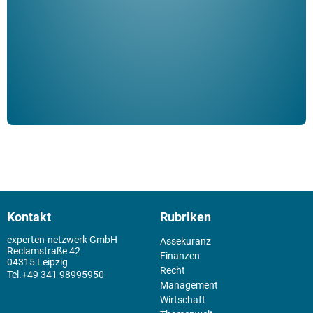
Klau
Schm
der 
Kontakt
Rubriken
experten-netzwerk GmbH
Assekuranz
Reclamstraße 42
Finanzen
04315 Leipzig
Recht
+49 341 98995950
Management
Wirtschaft