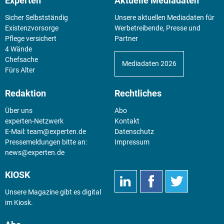
Experten
Aktuelle Mediadaten
Sicher Selbstständig
Unsere aktuellen Mediadaten für
Existenz­vorsorge
Werbetreibende, Presse und
Pflege versichert
Partner
4 Wände
Chefsache
Mediadaten 2026
Fürs Alter
Redaktion
Rechtliches
Über uns
Abo
experten-Netzwerk
Kontakt
E-Mail:
team@experten.de
Datenschutz
Pressemeldungen bitte an:
Impressum
news@experten.de
KIOSK
Unsere Magazine gibt es digital
im
Kiosk
.