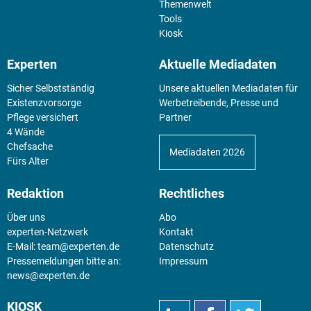
Themenwelt
Tools
Kiosk
Experten
Aktuelle Mediadaten
Sicher Selbstständig
Unsere aktuellen Mediadaten für
Existenz­vorsorge
Werbetreibende, Presse und
Pflege versichert
Partner
4 Wände
Chefsache
Mediadaten 2026
Fürs Alter
Redaktion
Rechtliches
Über uns
Abo
experten-Netzwerk
Kontakt
E-Mail:
team@experten.de
Datenschutz
Pressemeldungen bitte an:
Impressum
news@experten.de
KIOSK