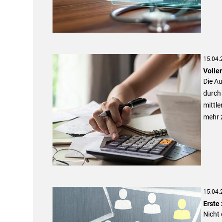
15.04.
Volle
Die A
durch 
mittle
mehr 
15.04.
Erste
Nicht 