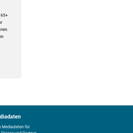
e 65+
hr
hnen.
en
diadaten
n Mediadaten für
 Presse und Partner