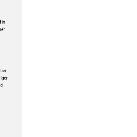
 in
ner
bei
iger
nd