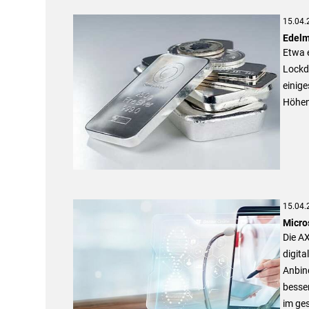
15.04.
Edelm
Etwa e
Lockd
einig
Höhen
15.04.
Micro
Die AX
digita
Anbin
besser
im ge