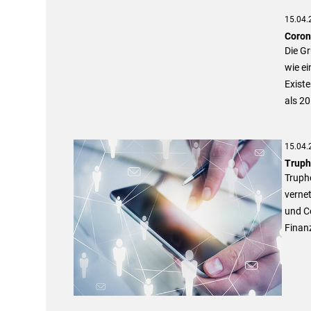
15.04.
Coron
Die G
wie e
Exist
als 20
15.04.
Truph
Trupho
verne
und C
Finanz