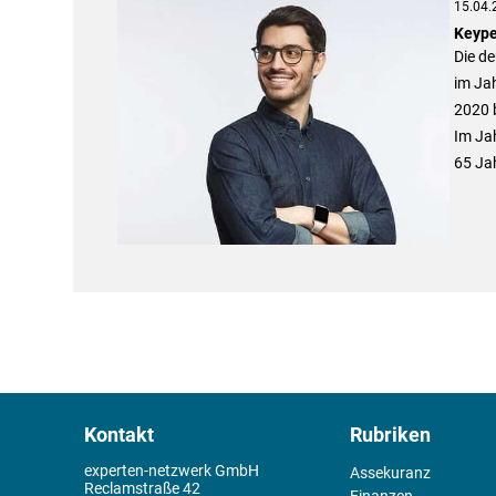
15.04.
Keype
Die de
im Ja
2020 
Im Ja
65 Jah
Kontakt
Rubriken
experten-netzwerk GmbH
Assekuranz
Reclamstraße 42
Finanzen