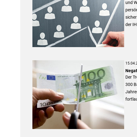
und We
persön
siche
der IH
15.04.
Negat
Der Tr
300 B
Jahres
fortl