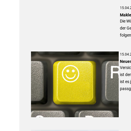
15.04.
Makle
Die W
der G
folgen
15.04.
Neues
Versi
ist de
ist es
passg