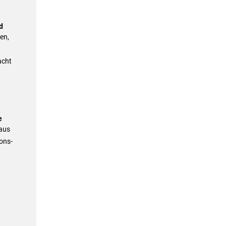
d
en,
acht
e
 aus
ons-