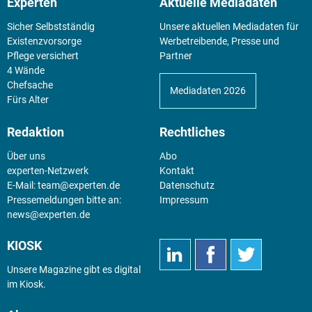
Experten
Aktuelle Mediadaten
Sicher Selbstständig
Unsere aktuellen Mediadaten für
Existenz­vorsorge
Werbetreibende, Presse und
Pflege versichert
Partner
4 Wände
Chefsache
Mediadaten 2026
Fürs Alter
Redaktion
Rechtliches
Über uns
Abo
experten-Netzwerk
Kontakt
E-Mail:
team@experten.de
Datenschutz
Pressemeldungen bitte an:
Impressum
news@experten.de
KIOSK
Unsere Magazine gibt es digital
im
Kiosk
.