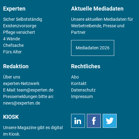
Experten
Aktuelle Mediadaten
Sicher Selbstständig
Unsere aktuellen Mediadaten für
Existenz­vorsorge
Werbetreibende, Presse und
Pflege versichert
Partner
4 Wände
Chefsache
Mediadaten 2026
Fürs Alter
Redaktion
Rechtliches
Über uns
Abo
experten-Netzwerk
Kontakt
E-Mail:
team@experten.de
Datenschutz
Pressemeldungen bitte an:
Impressum
news@experten.de
KIOSK
Unsere Magazine gibt es digital
im
Kiosk
.