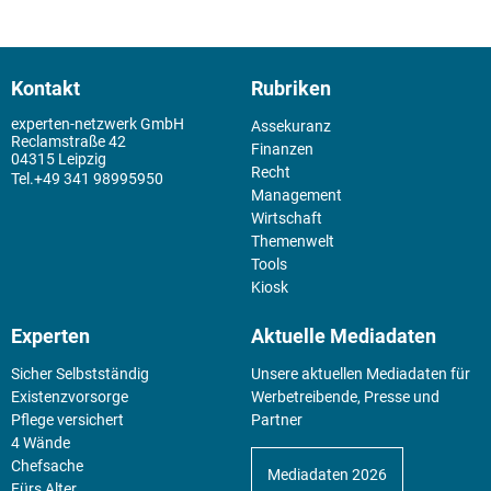
Kontakt
Rubriken
experten-netzwerk GmbH
Assekuranz
Reclamstraße 42
Finanzen
04315 Leipzig
Recht
+49 341 98995950
Management
Wirtschaft
Themenwelt
Tools
Kiosk
Experten
Aktuelle Mediadaten
Sicher Selbstständig
Unsere aktuellen Mediadaten für
Existenz­vorsorge
Werbetreibende, Presse und
Pflege versichert
Partner
4 Wände
Chefsache
Mediadaten 2026
Fürs Alter