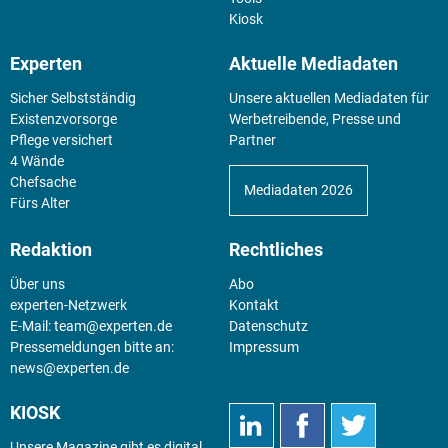
Kiosk
Experten
Aktuelle Mediadaten
Sicher Selbstständig
Unsere aktuellen Mediadaten für
Existenz­vorsorge
Werbetreibende, Presse und
Pflege versichert
Partner
4 Wände
Chefsache
Mediadaten 2026
Fürs Alter
Redaktion
Rechtliches
Über uns
Abo
experten-Netzwerk
Kontakt
E-Mail:
team@experten.de
Datenschutz
Pressemeldungen bitte an:
Impressum
news@experten.de
KIOSK
Unsere Magazine gibt es digital