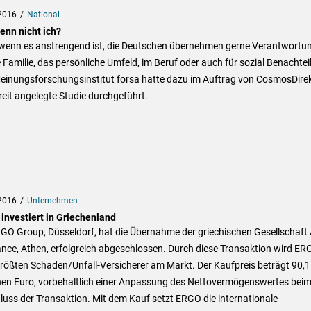
2016
National
enn nicht ich?
wenn es anstrengend ist, die Deutschen übernehmen gerne Verantwortun
e Familie, das persönliche Umfeld, im Beruf oder auch für sozial Benachteil
einungsforschungsinstitut forsa hatte dazu im Auftrag von CosmosDire
reit angelegte Studie durchgeführt.
2016
Unternehmen
investiert in Griechenland
RGO Group, Düsseldorf, hat die Übernahme der griechischen Gesellschaft
nce, Athen, erfolgreich abgeschlossen. Durch diese Transaktion wird ER
rößten Schaden/Unfall-Versicherer am Markt. Der Kaufpreis beträgt 90,1
onen Euro, vorbehaltlich einer Anpassung des Nettovermögenswertes bei
uss der Transaktion. Mit dem Kauf setzt ERGO die internationale