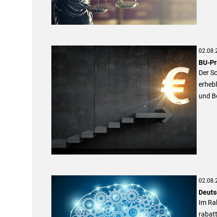
02.08.
BU-Pr
Der Sc
erhebl
und B
02.08.
Deuts
Im Ra
rabatt