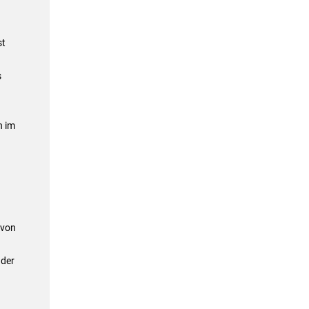
st
s
n im
 von
 der