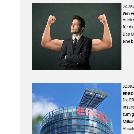
02.08.
Wer w
Auch 
für di
Das M
eine b
02.08.
ERGO 
Die E
Insura
zum g
Milli
Abschl