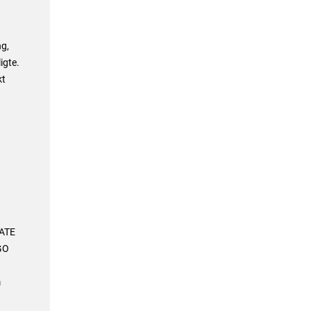
g,
igte.
kt
 ATE
GO
m