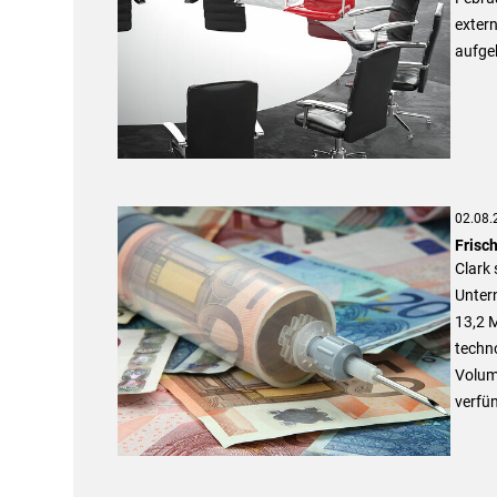
extern
aufge
02.08.
Frisch
Clark 
Unter
13,2 M
techn
Volum
verfü