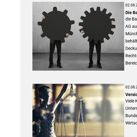
02.08.
Die Ba
die Ba
AG au
Münch
behält
Decku
Recht
Bereic
02.08.
Versi
Viele
Unter
Bundes
Wirts