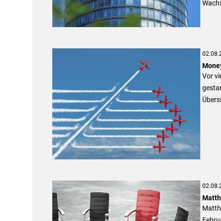
Wachs
02.08.
Money
Vor v
gesta
Übersi
02.08.
Matth
Matth
Febru