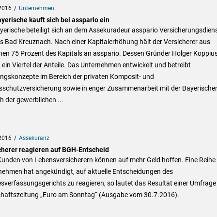
2016
Unternehmen
yerische kauft sich bei asspario ein
yerische beteiligt sich an dem Assekuradeur asspario Versicherungsdien
s Bad Kreuznach. Nach einer Kapitalerhöhung hält der Versicherer aus
en 75 Prozent des Kapitals an asspario. Dessen Gründer Holger Koppiu
 ein Viertel der Anteile. Das Unternehmen entwickelt und betreibt
ngskonzepte im Bereich der privaten Komposit- und
sschutzversicherung sowie in enger Zusammenarbeit mit der Bayerische
h der gewerblichen ...
2016
Assekuranz
cherer reagieren auf BGH-Entscheid
 Kunden von Lebensversicherern können auf mehr Geld hoffen. Eine Reihe
nehmen hat angekündigt, auf aktuelle Entscheidungen des
verfassungsgerichts zu reagieren, so lautet das Resultat einer Umfrage
chaftszeitung „Euro am Sonntag“ (Ausgabe vom 30.7.2016).