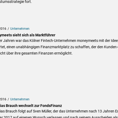
tumsstrategie fort.
2016
Unternehmen
meets sieht sich als Marktführer
ier Jahren war das Kölner Fintech-Unternehmen moneymeets mit der Idee
rtet, einen unabhängigen Finanzmarktplatz zu schaffen, der den Kunden 
cht über ihre gesamten Finanzen ermöglicht.
2016
Unternehmen
ias Brauch wechselt zur FondsFinanz
ias Brauch folgt auf Sven Müller, der das Unternehmen nach 13 Jahren 
ar 2017 auf eigenen Wunsch verlassen und nach seinem Ausscheiden als