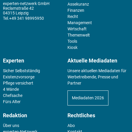
experten-netzwerk GmbH
Assekuranz
Reclamstraße 42
Finanzen
04315 Leipzig
Recht
+49 341 98995950
Management
Wirtschaft
Themenwelt
Tools
Kiosk
Experten
Aktuelle Mediadaten
Sicher Selbstständig
Unsere aktuellen Mediadaten für
Existenz­vorsorge
Werbetreibende, Presse und
Pflege versichert
Partner
4 Wände
Chefsache
Mediadaten 2026
Fürs Alter
Redaktion
Rechtliches
Über uns
Abo
experten-Netzwerk
Kontakt