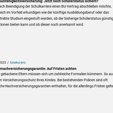
sunfähigkeitsversicherung: Jetzt noch Schülerstatus sichern?
ach Beendigung der Schulkarriere einen BU-Vertrag abschließen möchte,
 sich im Vorfeld erkundigen wie der künftige Ausbildungsberuf oder das
rebte Studium eingestuft werden, ob der bisherige Schülerstatus günsti
ionen bieten kann und ob dieser noch anerkannt wird.
2023
Assekuranz
rnachversicherungsgarantie: Auf Fristen achten
h gebackene Eltern müssen sich um zahlreiche Formalien kümmern. So a
 Versicherungsschutz ihres Kindes. Bei bestehenden Policen sind oft
che Nachversicherungsgarantien enthalten, für die allerdings Fristen gelt