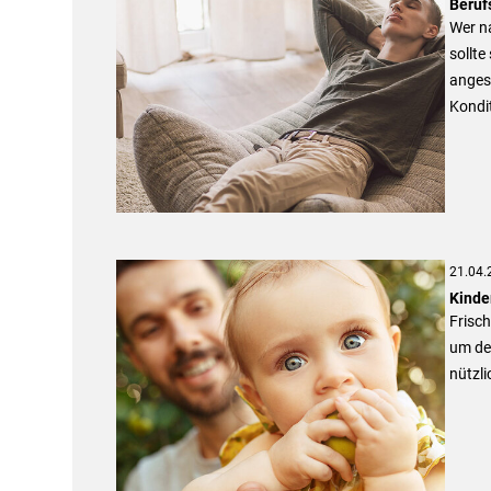
Beruf
Wer n
sollte
angest
Kondit
21.04.
Kinde
Frisc
um den
nützli