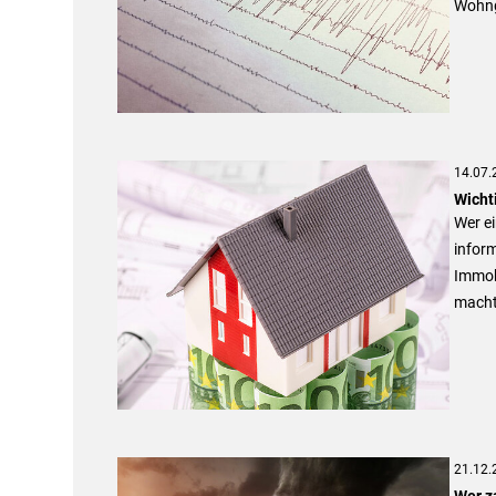
Wohng
14.07.
Wicht
Wer e
inform
Immobi
macht
21.12.
Wer z