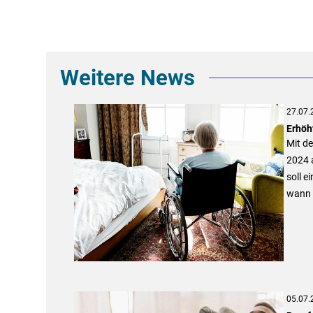
Weitere News
27.07.
Erhöh
Mit d
2024 a
soll e
wann 
05.07.