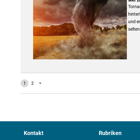
Torna
hinter
und e
selte
1
2
>
Kontakt
Rubriken