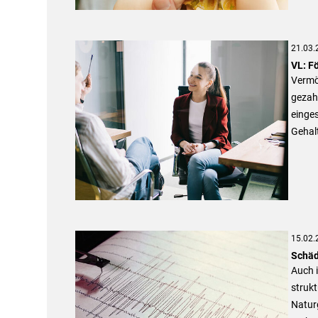
21.03.
VL: F
Vermö
gezahl
einge
Gehal
15.02.
Schäd
Auch 
struk
Naturg