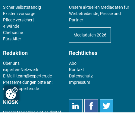
Sicher Selbstständig
Unsere aktuellen Mediadaten für
Existenz­vorsorge
Werbetreibende, Presse und
Pflege versichert
Partner
4 Wände
Chefsache
Mediadaten 2026
Fürs Alter
Redaktion
Rechtliches
Über uns
Abo
experten-Netzwerk
Kontakt
E-Mail:
team@experten.de
Datenschutz
Pressemeldungen bitte an:
Impressum
news@experten.de
KIOSK
Unsere Magazine gibt es digital
im
Kiosk
.
Abo