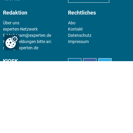
Redaktion
Rechtliches
Über uns
Abo
experten-Netzwerk
Kontakt
E-Mail:
team@experten.de
Datenschutz
Pressemeldungen bitte an:
Impressum
news@experten.de
KIOSK
Unsere Magazine gibt es digital
im
Kiosk
.
Abo
Hier geht's zum Print Abo und
zum gesamten Online Angebot
des expertenReport.
Jetzt anmelden!