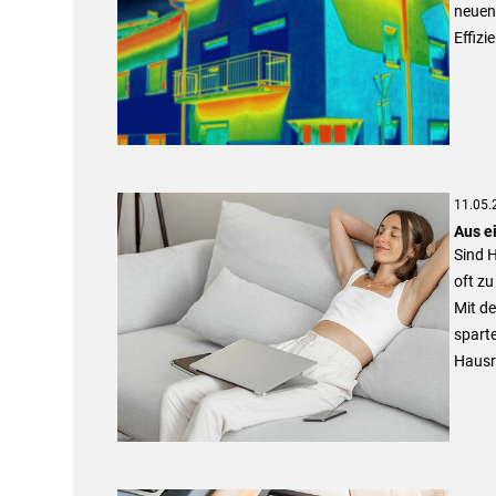
neuen
Effiz
11.05.
Aus e
Sind H
oft z
Mit de
spart
Hausr