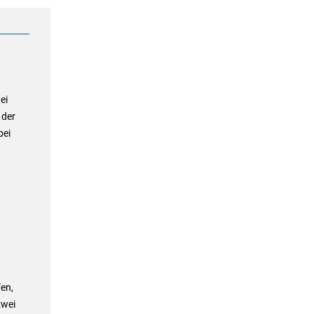
ei
 der
bei
en,
zwei