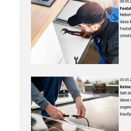
08.05.
Fests
Neben 
dass i
Festst
Umstä
05.05.
Keine
Seit d
diese 
sogena
Kaufpr