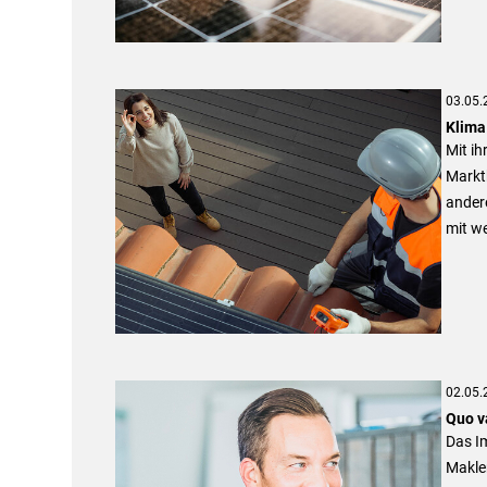
03.05.
Klima 
Mit ih
Markt
ander
mit w
02.05.
Quo v
Das Im
Makler