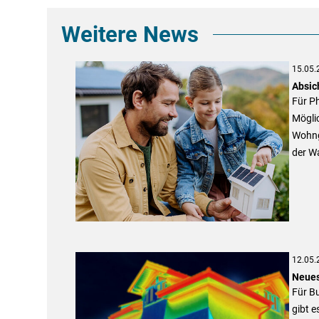
Weitere News
15.05.
Absic
Für P
Möglic
Wohng
der Wa
12.05.
Neue
Für B
gibt e