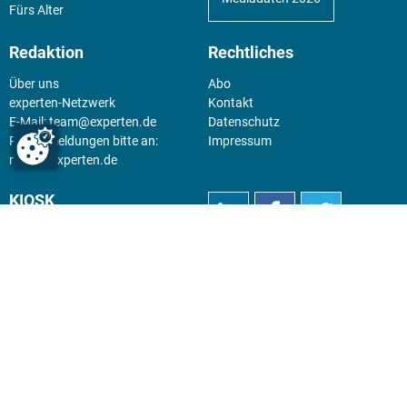
Fürs Alter
Redaktion
Rechtliches
Über uns
Abo
experten-Netzwerk
Kontakt
E-Mail:
team@experten.de
Datenschutz
Pressemeldungen bitte an:
Impressum
news@experten.de
KIOSK
Unsere Magazine gibt es digital
im
Kiosk
.
Abo
Hier geht's zum Print Abo und
zum gesamten Online Angebot
des expertenReport.
Jetzt anmelden!