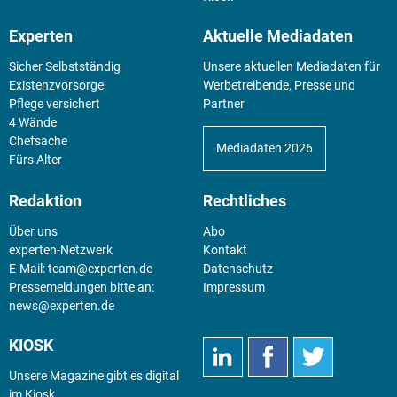
Experten
Aktuelle Mediadaten
Sicher Selbstständig
Unsere aktuellen Mediadaten für
Existenz­vorsorge
Werbetreibende, Presse und
Pflege versichert
Partner
4 Wände
Chefsache
Mediadaten 2026
Fürs Alter
Redaktion
Rechtliches
Über uns
Abo
experten-Netzwerk
Kontakt
E-Mail:
team@experten.de
Datenschutz
Pressemeldungen bitte an:
Impressum
news@experten.de
KIOSK
Unsere Magazine gibt es digital
im
Kiosk
.