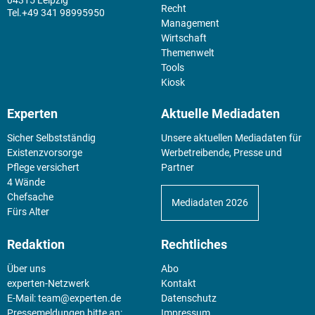
04315 Leipzig
Recht
+49 341 98995950
Management
Wirtschaft
Themenwelt
Tools
Kiosk
Experten
Aktuelle Mediadaten
Sicher Selbstständig
Unsere aktuellen Mediadaten für
Existenz­vorsorge
Werbetreibende, Presse und
Pflege versichert
Partner
4 Wände
Chefsache
Mediadaten 2026
Fürs Alter
Redaktion
Rechtliches
Über uns
Abo
experten-Netzwerk
Kontakt
E-Mail:
team@experten.de
Datenschutz
Pressemeldungen bitte an:
Impressum