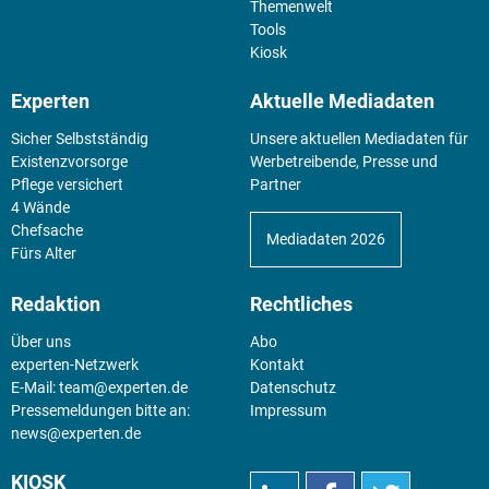
Themenwelt
Tools
Kiosk
Experten
Aktuelle Mediadaten
Sicher Selbstständig
Unsere aktuellen Mediadaten für
Existenz­vorsorge
Werbetreibende, Presse und
Pflege versichert
Partner
4 Wände
Chefsache
Mediadaten 2026
Fürs Alter
Redaktion
Rechtliches
Über uns
Abo
experten-Netzwerk
Kontakt
E-Mail:
team@experten.de
Datenschutz
Pressemeldungen bitte an:
Impressum
news@experten.de
KIOSK