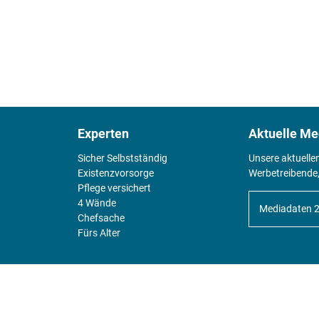
Experten
Aktuelle Me
Sicher Selbstständig
Unsere aktuelle
Existenz­vorsorge
Werbetreibende,
Pflege versichert
4 Wände
Mediadaten 
Chefsache
Fürs Alter
KIOSK
Unsere Magazine gibt es digital im