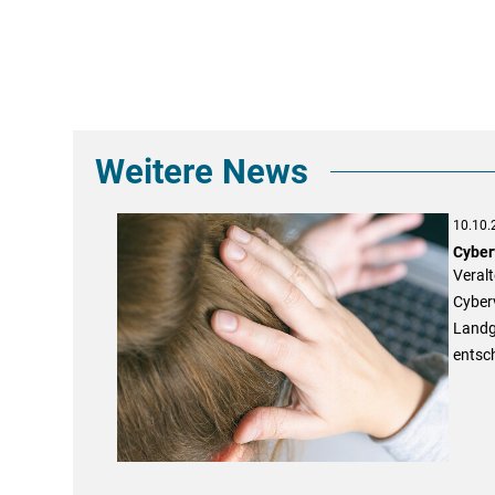
Weitere News
10.10.
Cyber
Veralt
Cyberv
Landge
entsc