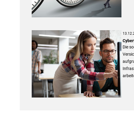
13.12.
Cyber
Die s
Versi
aufgru
Infras
arbeit