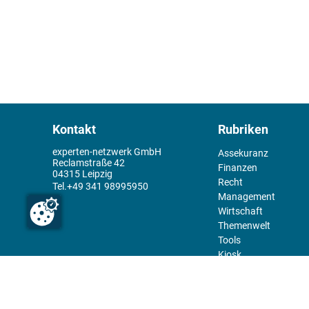
Kontakt
Rubriken
experten-netzwerk GmbH
Assekuranz
Reclamstraße 42
Finanzen
04315 Leipzig
Recht
+49 341 98995950
Management
Wirtschaft
Themenwelt
Tools
Kiosk
Redaktion
Rechtliches
Über uns
Abo