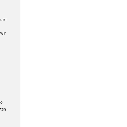
uell
 wir
So
tten