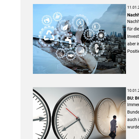
11.01.
Nachh
Nachha
für d
Invest
aber i
Posit
10.01.
BU: BG
Immer 
Bunde
auch i
wurde