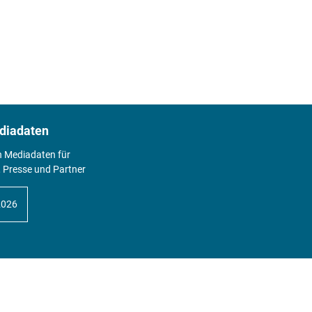
diadaten
n Mediadaten für
 Presse und Partner
2026
Abo
Hier geht's zum Print Abo und zum
gesamten Online Angebot des