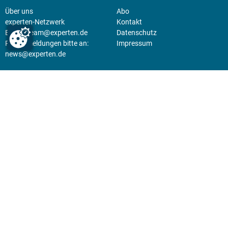
Über uns
Abo
experten-Netzwerk
Kontakt
E-Mail:
team@experten.de
Datenschutz
Pressemeldungen bitte an:
Impressum
news@experten.de
KIOSK
Unsere Magazine gibt es digital
im
Kiosk
.
Abo
Hier geht's zum Print Abo und
zum gesamten Online Angebot
des expertenReport.
Jetzt anmelden!