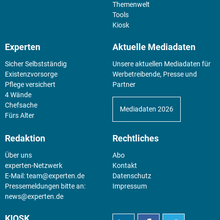
Themenwelt
Tools
Kiosk
Experten
Aktuelle Mediadaten
Sicher Selbstständig
Unsere aktuellen Mediadaten für
Existenz­vorsorge
Werbetreibende, Presse und
Pflege versichert
Partner
4 Wände
Chefsache
Mediadaten 2026
Fürs Alter
Redaktion
Rechtliches
Über uns
Abo
experten-Netzwerk
Kontakt
E-Mail:
team@experten.de
Datenschutz
Pressemeldungen bitte an:
Impressum
news@experten.de
KIOSK