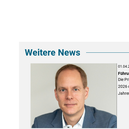
Weitere News
01.04.
Führu
Die Pr
2026 d
Jahre