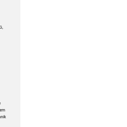
G,
e
dem
nik