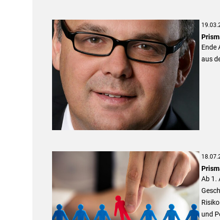
19.03.
Prism
Ende A
aus d
18.07.
Prisma
Ab 1. 
Gesch
Risik
und P