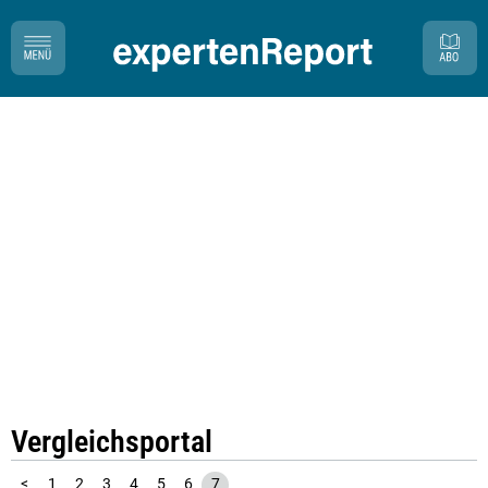
Vergleichsportal
<
1
2
3
4
5
6
7