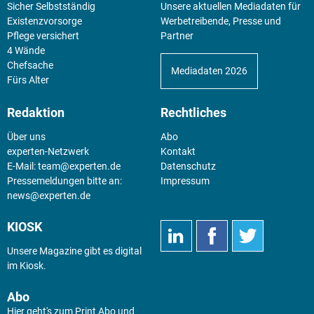
Sicher Selbstständig
Unsere aktuellen Mediadaten für
Existenz­vorsorge
Werbetreibende, Presse und
Pflege versichert
Partner
4 Wände
Chefsache
Mediadaten 2026
Fürs Alter
Redaktion
Rechtliches
Über uns
Abo
experten-Netzwerk
Kontakt
E-Mail:
team@experten.de
Datenschutz
Pressemeldungen bitte an:
Impressum
news@experten.de
KIOSK
Unsere Magazine gibt es digital
im
Kiosk
.
Abo
Hier geht's zum Print Abo und