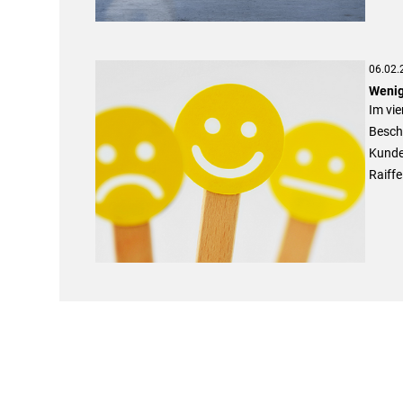
06.02.
Wenig
Im vie
Beschw
Kunde
Raiffe