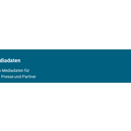
diadaten
n Mediadaten für
 Presse und Partner
2026
Abo
Hier geht's zum Print Abo und zum