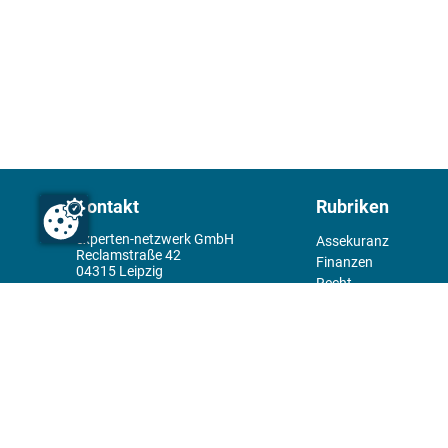
Kontakt
Rubriken
experten-netzwerk GmbH
Assekuranz
Reclamstraße 42
Finanzen
04315 Leipzig
Recht
+49 341 98995950
Management
Wirtschaft
Themenwelt
Tools
Kiosk
Redaktion
Rechtliches