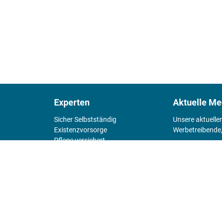
Experten
Aktuelle Me
Sicher Selbstständig
Unsere aktuelle
Existenz­vorsorge
Werbetreibende,
Pflege versichert
4 Wände
Mediadaten 
Chefsache
Fürs Alter
KIOSK