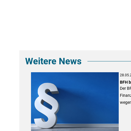
Weitere News
28.05.
BFH b
Der B
Finan
wegen