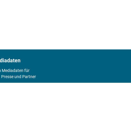
diadaten
n Mediadaten für
 Presse und Partner
2026
Abo
Hier geht's zum Print Abo und zum