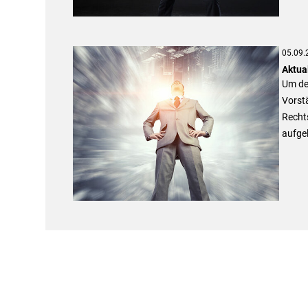
05.09.
Aktua
Um de
Vorst
Recht
aufgel