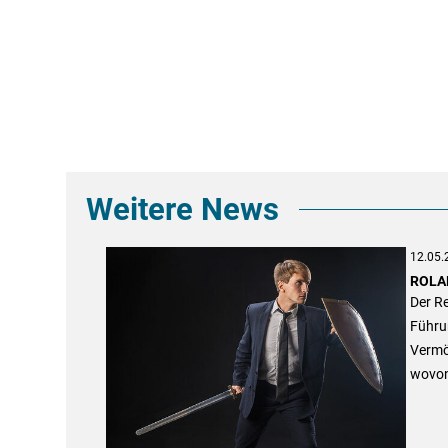
Weitere News
12.05.
ROLAN
Der R
Führun
Vermö
wovon 