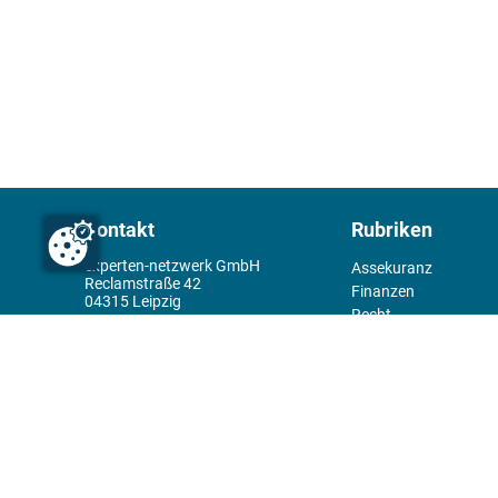
Kontakt
Rubriken
experten-netzwerk GmbH
Assekuranz
Reclamstraße 42
Finanzen
04315 Leipzig
Recht
+49 341 98995950
Management
Wirtschaft
Themenwelt
Tools
Kiosk
Redaktion
Rechtliches