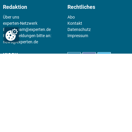
Redaktion
Rechtliches
Über uns
Abo
experten-Netzwerk
Kontakt
E-Mail:
team@experten.de
Datenschutz
Pressemeldungen bitte an:
Impressum
news@experten.de
KIOSK
Unsere Magazine gibt es digital
im
Kiosk
.
Abo
Hier geht's zum Print Abo und
zum gesamten Online Angebot
des expertenReport.
Jetzt anmelden!