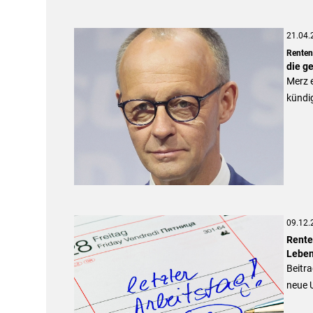
21.04.
Rentens
die g
Merz e
kündi
09.12.
Renten
Leben
Beitra
neue 