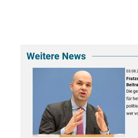
Weitere News
03.08.
Fratz
Beitra
Die g
für he
politi
wer vo