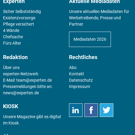
Experten
Aktuelle Mediadaten
Sicher Selbstständig
Unsere aktuellen Mediadaten für
Existenz­vorsorge
Werbetreibende, Presse und
Pflege versichert
Partner
4 Wände
Chefsache
Mediadaten 2026
Fürs Alter
Redaktion
Rechtliches
Über uns
Abo
experten-Netzwerk
Kontakt
E-Mail:
team@experten.de
Datenschutz
Pressemeldungen bitte an:
Impressum
news@experten.de
KIOSK
Unsere Magazine gibt es digital
im
Kiosk
.