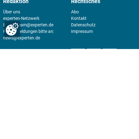
Redaktion
Rechtliches
Über uns
Abo
experten-Netzwerk
Kontakt
E-Mail:
team@experten.de
Datenschutz
Pressemeldungen bitte an:
Impressum
news@experten.de
KIOSK
Unsere Magazine gibt es digital
im
Kiosk
.
Abo
Hier geht's zum Print Abo und
zum gesamten Online Angebot
des expertenReport.
Jetzt anmelden!